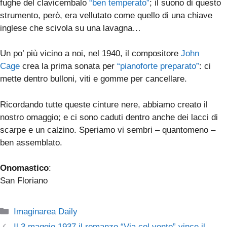
fughe del clavicembalo
“
ben temperato
”
; il suono di questo
strumento, però, era vellutato come quello di una chiave
inglese che scivola su una lavagna…
Un po’ più vicino a noi, nel 1940, il compositore
John
Cage
crea la prima sonata per
“
pianoforte preparato
”
: ci
mette dentro bulloni, viti e gomme per cancellare.
Ricordando tutte queste cinture nere, abbiamo creato il
nostro omaggio; e ci sono caduti dentro anche dei lacci di
scarpe e un calzino. Speriamo vi sembri – quantomeno –
ben assemblato.
Onomastico
:
San Floriano
Categorie
Imaginarea Daily
Il 3 maggio 1937 il romanzo “Via col vento” vince il