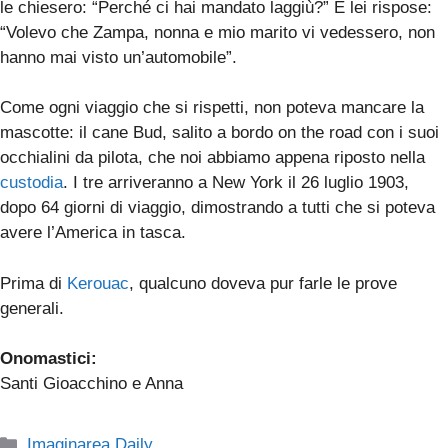
le chiesero: “Perché ci hai mandato laggiù?” E lei rispose:
“Volevo che Zampa, nonna e mio marito vi vedessero, non
hanno mai visto un’automobile”.
Come ogni viaggio che si rispetti, non poteva mancare la
mascotte: il cane Bud, salito a bordo on the road con i suoi
occhialini da pilota, che noi abbiamo appena riposto nella
custodia
. I tre arriveranno a New York il 26 luglio 1903,
dopo 64 giorni di viaggio, dimostrando a tutti che si poteva
avere l’America in tasca.
Prima di
Kerouac
, qualcuno doveva pur farle le prove
generali.
Onomastici:
Santi Gioacchino e Anna
Categorie
Imaginarea Daily