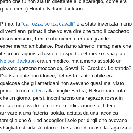
patto che tu non sia un dilettante allo sbaraglio, come era
(più o meno) Horatio Nelson Jackson.
Primo, la
“carrozza senza cavalli”
era stata inventata meno
di venti anni prima: il che voleva dire che tutto il pacchetto
di sospensioni, freni e rifornimenti, era un grande
esperimento ambulante. Possiamo almeno immaginare che
il suo protagonista fosse un esperto del mezzo: sbagliato.
Nelson Jackson
era un medico, ma almeno assoldò un
giovane garzone meccanico, Sewall K. Crocker. Le strade?
Decisamente non idonee, del resto l’automobile era
qualcosa che gli americani non avevano quasi mai visto
prima. In una
lettera
alla moglie Bertha, Nelson racconta
che un giorno, persi, incontrarono una ragazza rossa in
sella a un cavallo; le chiesero indicazioni e lei li fece
arrivare a una fattoria isolata, abitata da una laconica
famiglia che è lì ad accoglierli solo per dirgli che avevano
sbagliato strada. Al ritorno, trovarono di nuovo la ragazza e