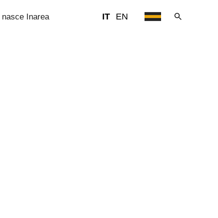
IT
EN
 nasce Inarea