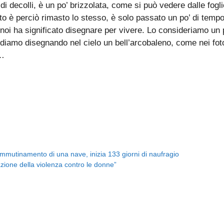
di decolli, è un po’ brizzolata, come si può vedere dalle fog
to è perciò rimasto lo stesso, è solo passato un po’ di temp
r noi ha significato disegnare per vivere. Lo consideriamo u
iamo disegnando nel cielo un bell’arcobaleno, come nei fotogr
a…
mmutinamento di una nave, inizia 133 giorni di naufragio
azione della violenza contro le donne”