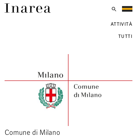
Vai
al
Menu
contenuto
Design Territoriale
ATTIVITÀ
TUTTI
Comune di Milano