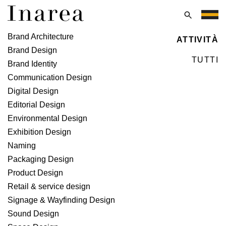
Vai
al
Menu
contenuto
Digital Design
Brand Architecture
ATTIVITÀ
Brand Design
TUTTI
Brand Identity
Communication Design
Digital Design
Editorial Design
Environmental Design
Exhibition Design
Naming
Packaging Design
Product Design
Retail & service design
Signage & Wayfinding Design
Sound Design