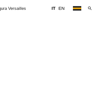
IT
EN
gura Versailles