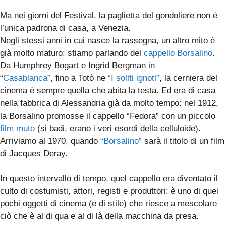
Ma nei giorni del Festival, la paglietta del gondoliere non è
l’unica padrona di casa, a Venezia.
Negli stessi anni in cui nasce la rassegna, un altro mito è
già molto maturo: stiamo parlando del
cappello Borsalino
.
Da Humphrey Bogart e Ingrid Bergman in
“
Casablanca”
, fino a Totò ne
“I soliti ignoti”
, la cerniera del
cinema è sempre quella che abita la testa. Ed era di casa
nella fabbrica di Alessandria già da molto tempo: nel 1912,
la Borsalino promosse il cappello “Fedora” con un piccolo
film muto
(si badi, erano i veri esordi della celluloide).
Arriviamo al 1970, quando
“Borsalino”
sarà il titolo di un film
di Jacques Deray.
In questo intervallo di tempo, quel cappello era diventato il
culto di costumisti, attori, registi e produttori: è uno di quei
pochi oggetti di cinema (e di stile) che riesce a mescolare
ciò che è al di qua e al di là della macchina da presa.