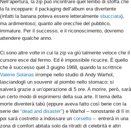
Nell’apertura, la zip può incontrare quel lembo di stoffa che
la fa inceppare: il packaging dell’album era divertente
(infatti la banana poteva essere letteralmente
sbucciata
),
ma ardimentoso; quanto alle orecchie del pubblico,
immature. Per il successo, e il riconoscimento, dovremo
attendere qualche anno.
Ci sono altre volte in cui la zip va giù talmente veloce che il
cursore esce dal fermo. Ed è impossibile ricucire. È quello
che è successo quel 3 giugno 1968, quando la scrittrice
Valerie Solanas
irrompe nello studio di Andy Warhol,
lasciandogli un souvenir al piombo nello stomaco; si
salverà grazie a un’operazione di 5 ore. A morire, però, sarà
un certo modo di esprimersi della sua arte. Il tema della
morte diventerà tabù (eppure aveva fatto così bene con la
serie dei
“dead and disaster”
) e Warhol – nonostante di lì in
poi sarà costretto a indossare un
corsetto
– entrerà in una
zona di comfort abitata solo da ritratti di celebrità e altri