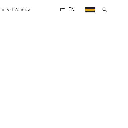
IT
EN
e in Val Venosta