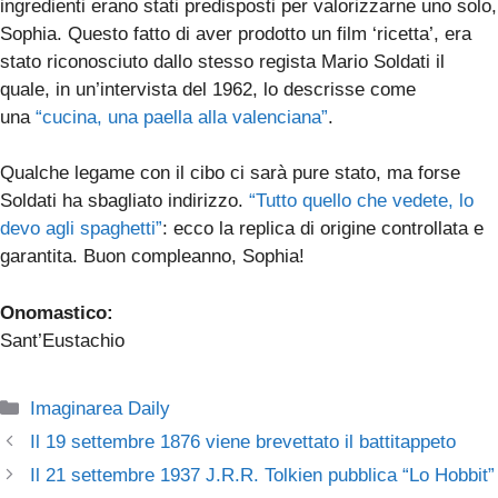
ingredienti erano stati predisposti per valorizzarne uno solo,
Sophia. Questo fatto di aver prodotto un film ‘ricetta’, era
stato riconosciuto dallo stesso regista Mario Soldati il
quale, in un’intervista del 1962, lo descrisse come
una
“cucina, una paella alla valenciana”
.
Qualche legame con il cibo ci sarà pure stato, ma forse
Soldati ha sbagliato indirizzo.
“Tutto quello che vedete, lo
devo agli spaghetti”
: ecco la replica di origine controllata e
garantita. Buon compleanno, Sophia!
Onomastico:
Sant’Eustachio
Categorie
Imaginarea Daily
Il 19 settembre 1876 viene brevettato il battitappeto
Il 21 settembre 1937 J.R.R. Tolkien pubblica “Lo Hobbit”