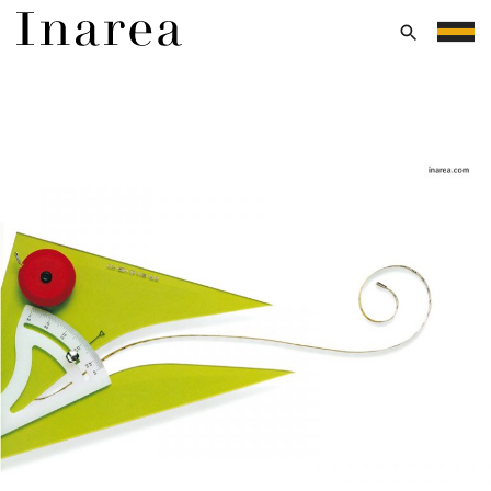
Vai
al
Menu
contenuto