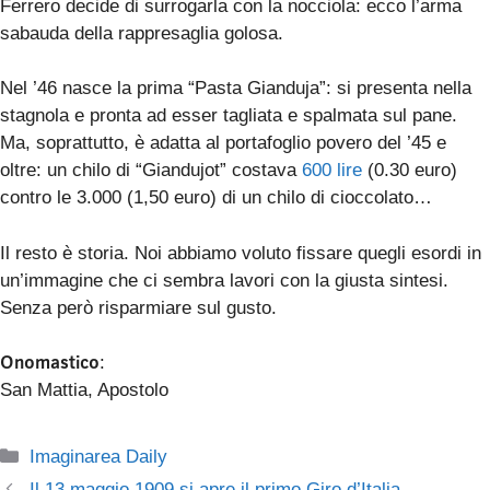
Ferrero decide di surrogarla con la nocciola: ecco l’arma
sabauda della rappresaglia golosa.
Nel ’46 nasce la prima “Pasta Gianduja”: si presenta nella
stagnola e pronta ad esser tagliata e spalmata sul pane.
Ma, soprattutto, è adatta al portafoglio povero del ’45 e
oltre: un chilo di “Giandujot” costava
600 lire
(0.30 euro)
contro le 3.000 (1,50 euro) di un chilo di cioccolato…
Il resto è storia. Noi abbiamo voluto fissare quegli esordi in
un’immagine che ci sembra lavori con la giusta sintesi.
Senza però risparmiare sul gusto.
Onomastico
:
San Mattia, Apostolo
Categorie
Imaginarea Daily
Il 13 maggio 1909 si apre il primo Giro d’Italia