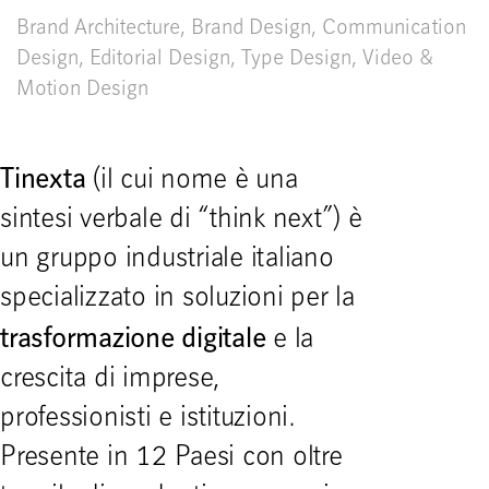
Brand Architecture
,
Brand Design
,
Communication
Design
,
Editorial Design
,
Type Design
,
Video &
Motion Design
Tinexta
(il cui nome è una
sintesi verbale di “think next”) è
un gruppo industriale italiano
specializzato in soluzioni per la
trasformazione digitale
e la
crescita di imprese,
professionisti e istituzioni.
Presente in 12 Paesi con oltre