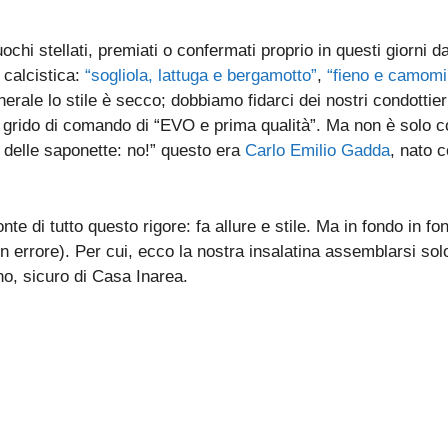
chi stellati, premiati o confermati proprio in questi giorni d
 calcistica:
“sogliola, lattuga e bergamotto”
,
“fieno e camomil
nerale lo stile è secco; dobbiamo fidarci dei nostri condottieri
l grido di comando di “EVO e prima qualità”. Ma non è solo colp
e delle saponette: no!” questo era
Carlo Emilio Gadda
, nato 
e di tutto questo rigore: fa allure e stile. Ma in fondo in f
un errore). Per cui, ecco la nostra insalatina assemblarsi 
no, sicuro di Casa Inarea.