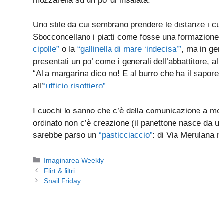
mozzarella su un po’ di insalata.
Uno stile da cui sembrano prendere le distanze i cuo
Sbocconcellano i piatti come fosse una formazione
cipolle”
o la
“gallinella di mare ‘indecisa’”
, ma in ge
presentati un po’ come i generali dell’abbattitore, a
“Alla margarina dico no! E al burro che ha il sapor
all’
“ufficio risottiero”
.
I cuochi lo sanno che c’è della comunicazione a mont
ordinato non c’è creazione (il panettone nasce da 
sarebbe parso un
“pasticciaccio”
: di Via Merulana 
Categorie
Imaginarea Weekly
Flirt & filtri
Snail Friday