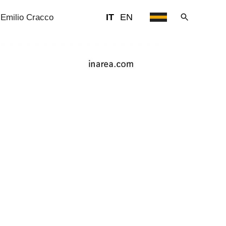
IT
EN
 Emilio Cracco