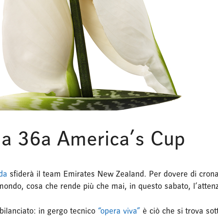
la 36a America’s Cup
da
sfiderà il team Emirates New Zealand. Per dovere di crona
l mondo, cosa che rende più che mai, in questo sabato, l’atte
ilanciato: in gergo tecnico
“opera viva”
è ciò che si trova so