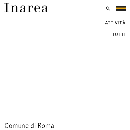
Vai
al
Menu
contenuto
Cities & Lands
ATTIVITÀ
TUTTI
Comune di Roma