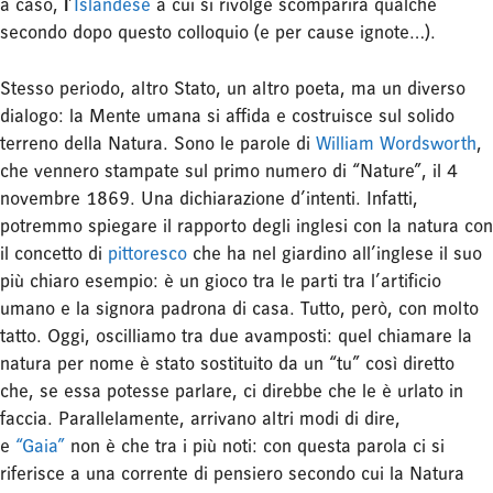
a caso,
l
’
Islandese
a cui si rivolge scomparirà qualche
secondo dopo questo colloquio (e per cause ignote…).
Stesso periodo, altro Stato, un altro poeta, ma un diverso
dialogo: la Mente umana si affida e costruisce sul solido
terreno della Natura. Sono le parole di
William Wordsworth
,
che vennero stampate sul primo numero di “Nature”, il 4
novembre 1869. Una dichiarazione d’intenti. Infatti,
potremmo spiegare il rapporto degli inglesi con la natura con
il concetto di
pittoresco
che ha nel giardino all’inglese il suo
più chiaro esempio: è un gioco tra le parti tra l’artificio
umano e la signora padrona di casa. Tutto, però, con molto
tatto. Oggi, oscilliamo tra due avamposti: quel chiamare la
natura per nome è stato sostituito da un “tu” così diretto
che, se essa potesse parlare, ci direbbe che le è urlato in
faccia. Parallelamente, arrivano altri modi di dire,
e
“Gaia”
non è che tra i più noti: con questa parola ci si
riferisce a una corrente di pensiero secondo cui la Natura