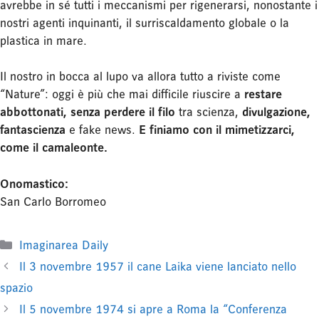
avrebbe in sé tutti i meccanismi per rigenerarsi, nonostante i
nostri agenti inquinanti, il surriscaldamento globale o la
plastica in mare.
Il nostro in bocca al lupo va allora tutto a riviste come
“Nature”: oggi è più che mai difficile riuscire a
restare
abbottonati, senza perdere il filo
tra scienza,
divulgazione,
fantascienza
e fake news.
E finiamo con il mimetizzarci,
come il camaleonte.
Onomastico:
San Carlo Borromeo
Categorie
Imaginarea Daily
Il 3 novembre 1957 il cane Laika viene lanciato nello
spazio
Il 5 novembre 1974 si apre a Roma la “Conferenza