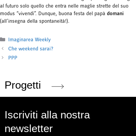
al futuro solo quello che entra nelle maglie strette del suo
modus “vivendi”. Dunque, buona festa del papà
domani
(all’insegna della spontaneità!).
Categorie
Imaginarea Weekly
Che weekend sarai?
PPP
Progetti
Iscriviti alla nostra
newsletter