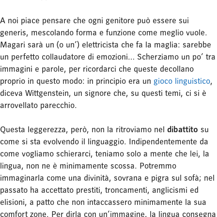
A noi piace pensare che ogni genitore può essere sui
generis, mescolando forma e funzione come meglio vuole.
Magari sarà un (o un’) elettricista che fa la maglia: sarebbe
un perfetto collaudatore di emozioni… Scherziamo un po’ tra
immagini e parole, per ricordarci che queste decollano
proprio in questo modo: in principio era un
gioco linguistico
,
diceva Wittgenstein, un signore che, su questi temi, ci si è
arrovellato parecchio.
Questa leggerezza, però, non la ritroviamo nel
dibattito
su
come si sta evolvendo il linguaggio. Indipendentemente da
come vogliamo schierarci, teniamo solo a mente che lei, la
lingua, non ne è minimamente scossa. Potremmo
immaginarla come una divinità, sovrana e pigra sul sofà; nel
passato ha accettato prestiti, troncamenti, anglicismi ed
elisioni, a patto che non intaccassero minimamente la sua
comfort zone. Per dirla con un’immagine, la lingua consegna