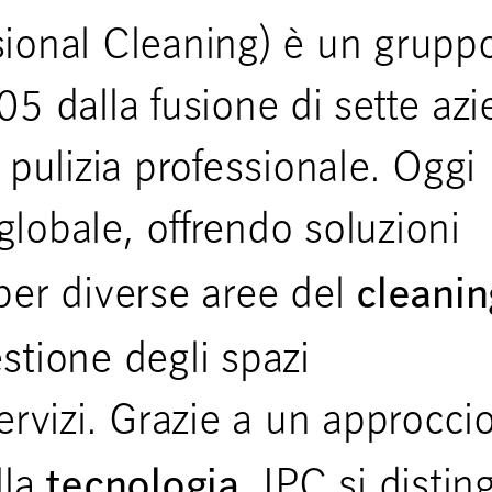
sional Cleaning) è un grupp
05 dalla fusione di sette az
a pulizia professionale. Oggi
lobale, offrendo soluzioni
cleanin
 per diverse aree del
stione degli spazi
servizi. Grazie a un approcci
tecnologia,
lla
IPC si distin