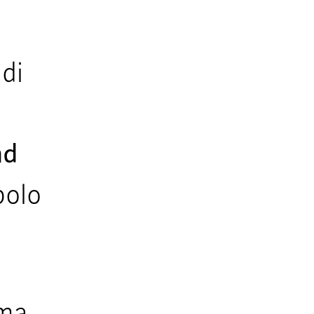
 di
nd
olo