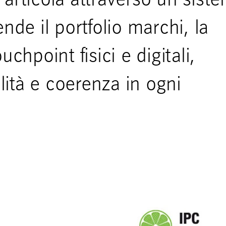
si articola attraverso un sist
de il portfolio marchi, la
uchpoint fisici e digitali,
lità e coerenza in ogni