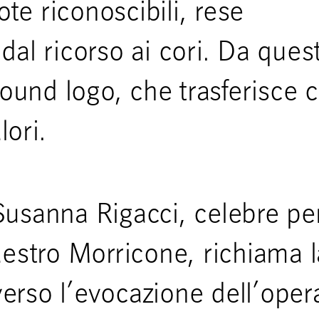
ote riconoscibili, rese
dal ricorso ai cori. Da ques
sound logo, che trasferisce 
ori.
usanna Rigacci, celebre per
aestro Morricone, richiama l
averso l’evocazione dell’oper