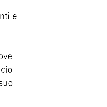
nti e
uove
lcio
 suo