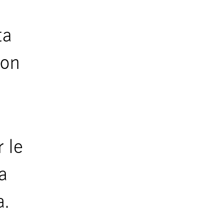
ta
con
 le
a
a.