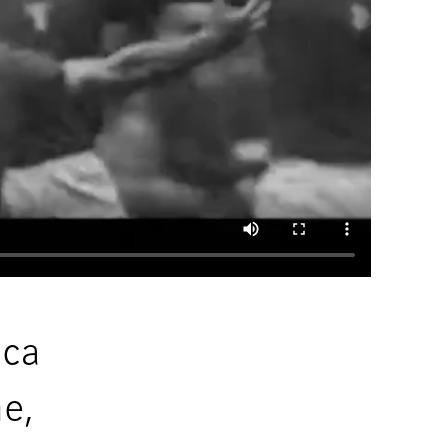
ica
me,