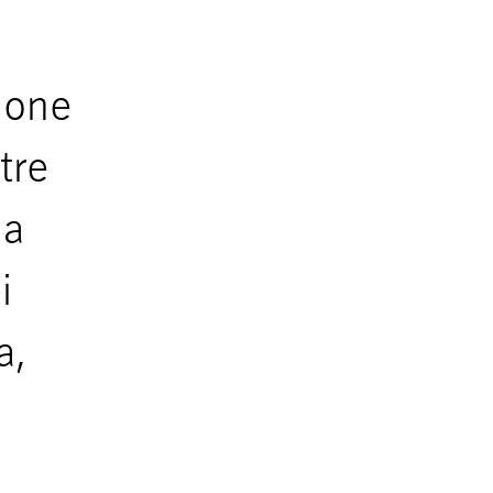
zione
tre
ua
i
a,