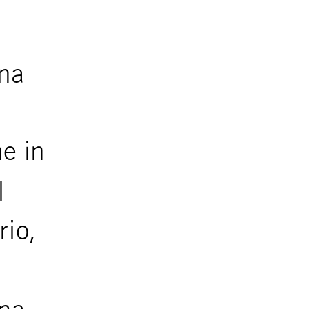
una
ne in
l
rio,