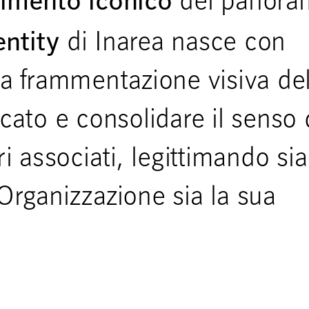
rimento iconico
del panora
entity
di Inarea nasce con
 la frammentazione visiva del
acato e consolidare il senso 
 associati, legittimando sia
’Organizzazione sia la sua