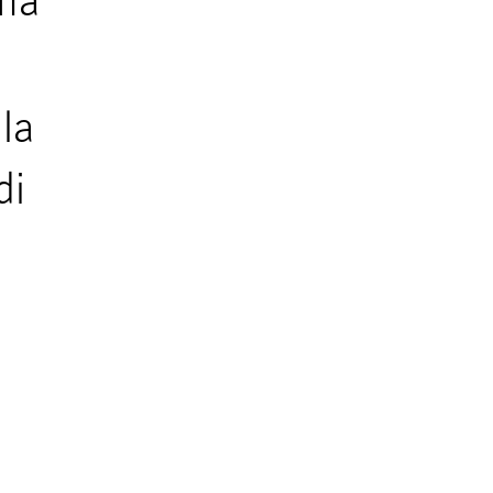
ma
la
di