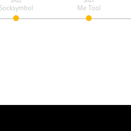
2022
2021
ocksymbol
Me Tool