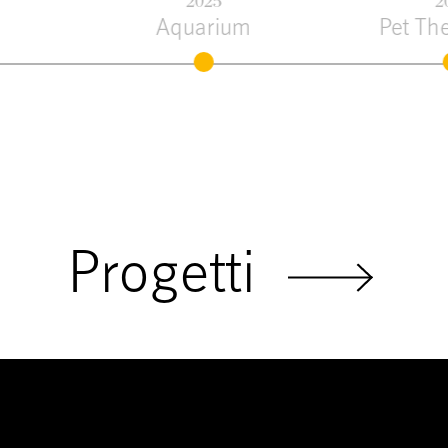
2025
202
Aquarium
Pet Ther
Progetti