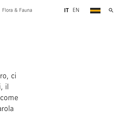
IT
EN
Flora & Fauna
ro, ci
 il
o come
arola