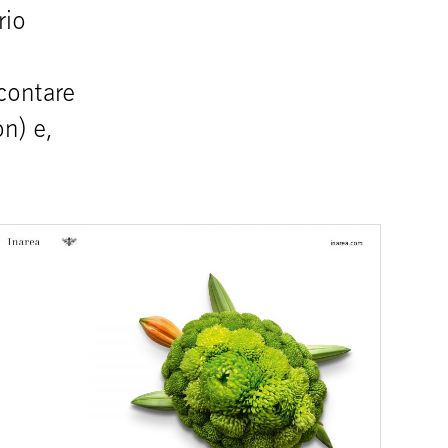
rio
o
contare
on) e,